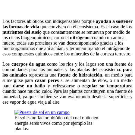
Los factores abióticos son indispensables porque
ayudan a sostener
las formas de vida
que conviven en el ecosistema. Es el caso de los
nutrientes del suelo
que constantemente se renuevan por medio de
los ciclos biogeoquímicos, como el
nitrógeno
: cuando un animal
muere, todas sus proteínas se van descomponiendo gracias a los
microorganismos que ahí actúan, y terminan fijando el nitrógeno de
esos compuestos químicos entre los minerales de la corteza terrestre.
Los
cuerpos de agua
como los ríos y los lagos son una fuente de
comodidades para los animales y las plantas del ecosistema:
para
los animales
representa una
fuente de hidratación
, un medio para
sumergirse para
cazar peces
si se alimentan de ellos, o un medio
para
darse un baño
y
refrescarse o regular su temperatura
cuando hace mucho calor. Para las plantas constituyen una fuente de
humedad, ya que también se van evaporando desde la superficie, y
ese vapor de agua viaja al aire.
El sol es un factor abiótico del cual obtienen
energía seres vivos como por ejemplo las
plantas.