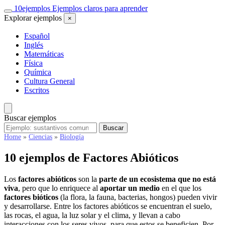
Saltar
10
ejemplos
Ejemplos claros para aprender
al
Explorar ejemplos
×
contenido
Español
Inglés
Matemáticas
Física
Química
Cultura General
Escritos
Buscar ejemplos
Buscar
Buscar
ejemplos
Home
»
Ciencias
»
Biología
10 ejemplos de Factores Abióticos
Los
factores abióticos
son la
parte de un ecosistema que no está
viva
, pero que lo enriquece al
aportar un medio
en el que los
factores bióticos
(la flora, la fauna, bacterias, hongos) pueden vivir
y desarrollarse. Entre los factores abióticos se encuentran el suelo,
las rocas, el agua, la luz solar y el clima, y llevan a cabo
interacciones con los seres vivos, para que estos se beneficien. Por