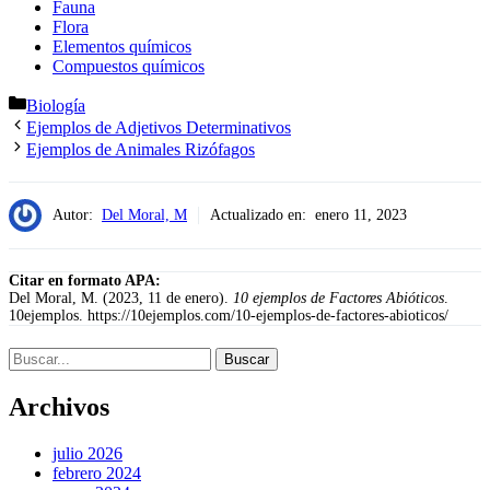
Fauna
Flora
Elementos químicos
Compuestos químicos
Categorías
Biología
Ejemplos de Adjetivos Determinativos
Ejemplos de Animales Rizófagos
Autor:
Del Moral, M
Actualizado en:
enero 11, 2023
Citar en formato APA:
Del Moral, M. (2023, 11 de enero).
10 ejemplos de Factores Abióticos
.
10ejemplos. https://10ejemplos.com/10-ejemplos-de-factores-abioticos/
Buscar:
Archivos
julio 2026
febrero 2024