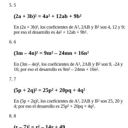
5
(2a + 3b)² = 4a² + 12ab + 9b²
En (2a + 3b)², los coeficientes de A², 2AB y B² son 4, 12 y 9;
por eso el desarrollo es 4a² + 12ab + 9b².
6
(3m – 4n)² = 9m² – 24mn + 16n²
En (3m – 4n)², los coeficientes de A², 2AB y B² son 9, -24 y
16; por eso el desarrollo es 9m² – 24mn + 16n².
7
(5p + 2q)² = 25p² + 20pq + 4q²
En (5p + 2q)², los coeficientes de A², 2AB y B² son 25, 20 y
4; por eso el desarrollo es 25p² + 20pq + 4q².
8
(r – 7)² = r² – 14r + 49