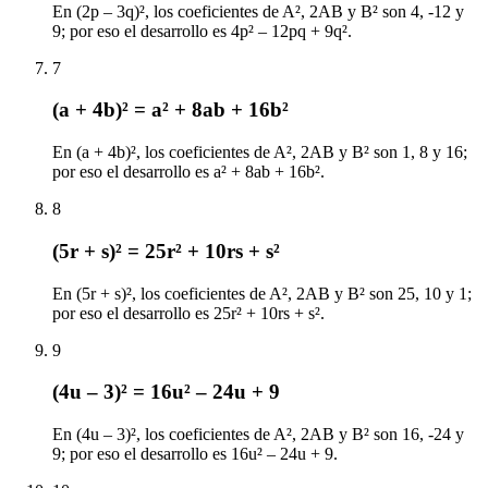
En (2p – 3q)², los coeficientes de A², 2AB y B² son 4, -12 y
9; por eso el desarrollo es 4p² – 12pq + 9q².
7
(a + 4b)² = a² + 8ab + 16b²
En (a + 4b)², los coeficientes de A², 2AB y B² son 1, 8 y 16;
por eso el desarrollo es a² + 8ab + 16b².
8
(5r + s)² = 25r² + 10rs + s²
En (5r + s)², los coeficientes de A², 2AB y B² son 25, 10 y 1;
por eso el desarrollo es 25r² + 10rs + s².
9
(4u – 3)² = 16u² – 24u + 9
En (4u – 3)², los coeficientes de A², 2AB y B² son 16, -24 y
9; por eso el desarrollo es 16u² – 24u + 9.