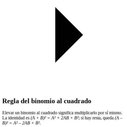
Regla del binomio al cuadrado
Elevar un binomio al cuadrado significa multiplicarlo por sí mismo.
La identidad es
(A + B)² = A² + 2AB + B²
; si hay resta, queda
(A –
B)² = A² – 2AB + B²
.