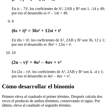
En (r – 7)², los coeficientes de A², 2AB y B² son 1, -14 y 49;
por eso el desarrollo es r² – 14r + 49.
9
(6s + t)² = 36s² + 12st + t²
En (6s + t)², los coeficientes de A², 2AB y B² son 36, 12 y 1;
por eso el desarrollo es 36s² + 12st + t².
10
(2u – v)² = 4u² – 4uv + v²
En (2u – v)², los coeficientes de A², 2AB y B² son 4, -4 y 1;
por eso el desarrollo es 4u² – 4uv + v².
Cómo desarrollar el binomio
Primero eleva al cuadrado el primer término. Después calcula dos
veces el producto de ambos términos, conservando el signo. Por
último, eleva al cuadrado el segundo término.