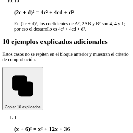
10
(2c + d)² = 4c² + 4cd + d²
En (2c + d)², los coeficientes de A², 2AB y B² son 4, 4 y 1;
por eso el desarrollo es 4c² + 4cd + d².
10 ejemplos explicados adicionales
Estos casos no se repiten en el bloque anterior y muestran el criterio
de comprobación.
Copiar 10 explicados
1
(x + 6)² = x² + 12x + 36