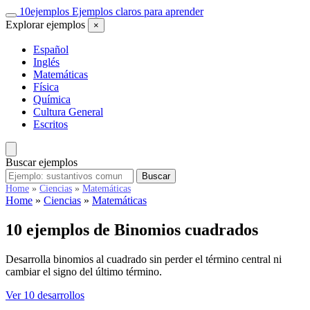
Saltar
10
ejemplos
Ejemplos claros para aprender
al
Explorar ejemplos
×
contenido
Español
Inglés
Matemáticas
Física
Química
Cultura General
Escritos
Buscar ejemplos
Buscar
Buscar
ejemplos
Home
»
Ciencias
»
Matemáticas
Home
»
Ciencias
»
Matemáticas
10 ejemplos de
Binomios cuadrados
Desarrolla binomios al cuadrado sin perder el término central ni
cambiar el signo del último término.
Ver 10 desarrollos