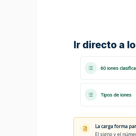
Ir directo a 
60 iones clasific
Tipos de iones
La carga forma pa
El signo y el númer