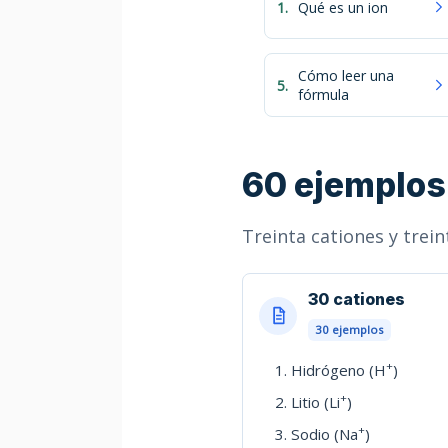
1.
Qué es un ion
Cómo leer una
5.
fórmula
60 ejemplos 
Treinta cationes y trei
30 cationes
30 ejemplos
+
Hidrógeno (H
)
+
Litio (Li
)
+
Sodio (Na
)