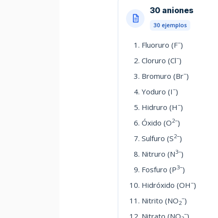
30 aniones
30 ejemplos
−
Fluoruro (F
)
−
Cloruro (Cl
)
−
Bromuro (Br
)
−
Yoduro (I
)
−
Hidruro (H
)
2−
Óxido (O
)
2−
Sulfuro (S
)
3−
Nitruro (N
)
3−
Fosfuro (P
)
−
Hidróxido (OH
)
−
Nitrito (NO
)
2
−
Nitrato (NO
)