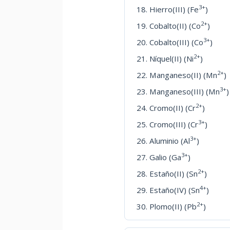
3+
Hierro(III) (Fe
)
2+
Cobalto(II) (Co
)
3+
Cobalto(III) (Co
)
2+
Níquel(II) (Ni
)
2+
Manganeso(II) (Mn
)
3+
Manganeso(III) (Mn
)
2+
Cromo(II) (Cr
)
3+
Cromo(III) (Cr
)
3+
Aluminio (Al
)
3+
Galio (Ga
)
2+
Estaño(II) (Sn
)
4+
Estaño(IV) (Sn
)
2+
Plomo(II) (Pb
)