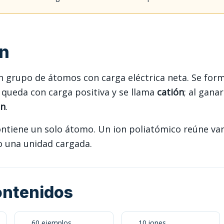
on
n grupo de átomos con carga eléctrica neta. Se for
s queda con carga positiva y se llama
catión
; al gana
ón
.
tiene un solo átomo. Un ion poliatómico reúne va
 una unidad cargada.
ontenidos
60 ejemplos
10 iones