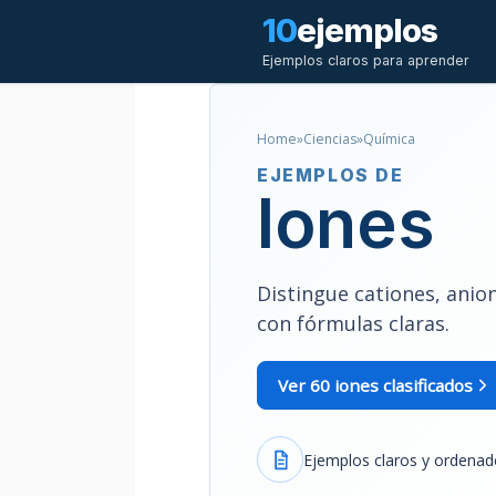
Saltar
10
ejemplos
al
Ejemplos claros para aprender
contenido
Home
»
Ciencias
»
Química
EJEMPLOS DE
Iones
Distingue cationes, ani
con fórmulas claras.
Ver 60 iones clasificados
Ejemplos claros y ordena