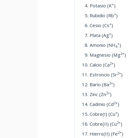
+
Potasio (K
)
+
Rubidio (Rb
)
+
Cesio (Cs
)
+
Plata (Ag
)
+
Amonio (NH
)
4
2+
Magnesio (Mg
)
2+
Calcio (Ca
)
2+
Estroncio (Sr
)
2+
Bario (Ba
)
2+
Zinc (Zn
)
2+
Cadmio (Cd
)
+
Cobre(I) (Cu
)
2+
Cobre(II) (Cu
)
2+
Hierro(II) (Fe
)