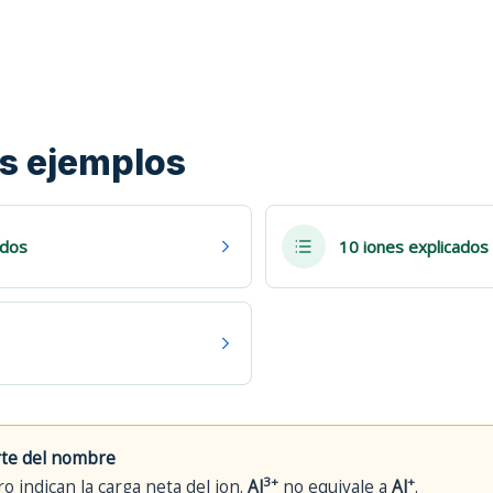
los ejemplos
ados
10 iones explicados
rte del nombre
3+
+
o indican la carga neta del ion.
Al
no equivale a
Al
.