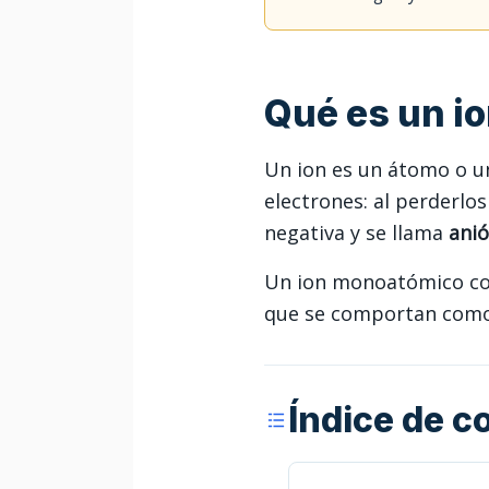
Qué es un i
Un ion es un átomo o u
electrones: al perderlo
negativa y se llama
ani
Un ion monoatómico con
que se comportan como
Índice de c