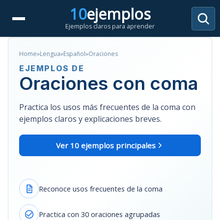
Saltar
10
ejemplos
al
Ejemplos claros para aprender
contenido
Home
»
Lengua
»
Español
»
Oraciones
EJEMPLOS DE
Oraciones con coma
Practica los usos más frecuentes de la coma con
ejemplos claros y explicaciones breves.
Ver 10 ejemplos principales
Reconoce usos frecuentes de la coma
Practica con 30 oraciones agrupadas