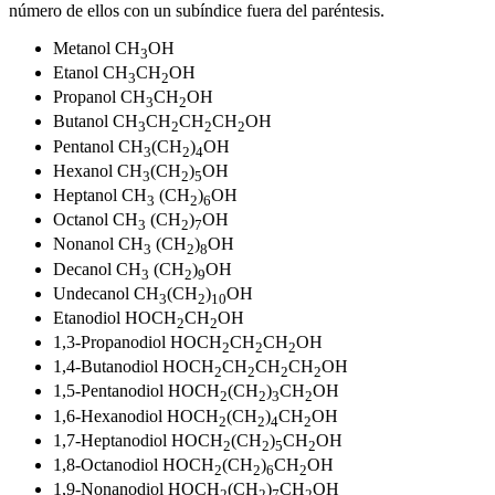
número de ellos con un subíndice fuera del paréntesis.
Metanol CH
OH
3
Etanol CH
CH
OH
3
2
Propanol CH
CH
OH
3
2
Butanol CH
CH
CH
CH
OH
3
2
2
2
Pentanol CH
(CH
)
OH
3
2
4
Hexanol CH
(CH
)
OH
3
2
5
Heptanol CH
(CH
)
OH
3
2
6
Octanol CH
(CH
)
OH
3
2
7
Nonanol CH
(CH
)
OH
3
2
8
Decanol CH
(CH
)
OH
3
2
9
Undecanol CH
(CH
)
OH
3
2
10
Etanodiol HOCH
CH
OH
2
2
1,3-Propanodiol HOCH
CH
CH
OH
2
2
2
1,4-Butanodiol HOCH
CH
CH
CH
OH
2
2
2
2
1,5-Pentanodiol HOCH
(CH
)
CH
OH
2
2
3
2
1,6-Hexanodiol HOCH
(CH
)
CH
OH
2
2
4
2
1,7-Heptanodiol HOCH
(CH
)
CH
OH
2
2
5
2
1,8-Octanodiol HOCH
(CH
)
CH
OH
2
2
6
2
1,9-Nonanodiol HOCH
(CH
)
CH
OH
2
2
7
2