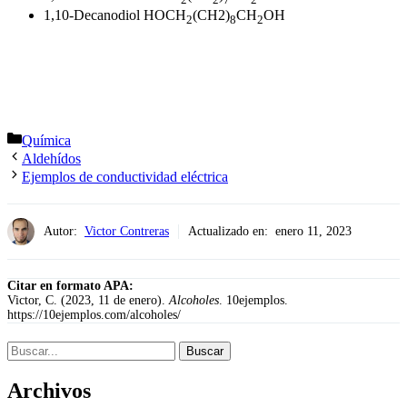
1,10-Decanodiol HOCH
(CH2)
CH
OH
2
8
2
Categorías
Química
Aldehídos
Ejemplos de conductividad eléctrica
Autor:
Victor Contreras
Actualizado en:
enero 11, 2023
Citar en formato APA:
Victor, C. (2023, 11 de enero).
Alcoholes
. 10ejemplos.
https://10ejemplos.com/alcoholes/
Buscar:
Archivos