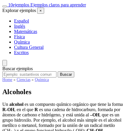
Saltar
10
ejemplos
Ejemplos claros para aprender
al
Explorar ejemplos
×
contenido
Español
Inglés
Matemáticas
Física
Química
Cultura General
Escritos
Buscar ejemplos
Buscar
Buscar
ejemplos
Home
»
Ciencias
»
Química
Alcoholes
Un
alcohol
es un compuesto químico orgánico que tiene la forma
R-OH
, en el que
R
es una cadena de hidrocarburo, formada por
átomos de carbono e hidrógeno, y está unida al
–OH
, que es un
grupo hidroxilo. Por ejemplo, el alcohol más simple es el alcohol
metílico o metanol, formado por la unión de un radical metilo
(CH
-) y el grupo funcional hidroxilo (-OH):
CH
OH
.