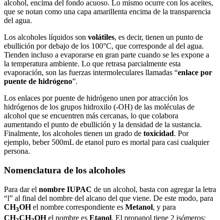
alcohol, encima del fondo acuoso. Lo mismo ocurre con los aceites,
que se notan como una capa amarillenta encima de la transparencia
del agua.
Los alcoholes líquidos son
volátiles
, es decir, tienen un punto de
ebullición por debajo de los 100°C, que corresponde al del agua.
Tienden incluso a evaporarse en gran parte cuando se les expone a
la temperatura ambiente. Lo que retrasa parcialmente esta
evaporación, son las fuerzas intermoleculares llamadas “
enlace por
puente de hidrógeno
”.
Los enlaces por puente de hidrógeno unen por atracción los
hidrógenos de los grupos hidroxilo (-OH) de las moléculas de
alcohol que se encuentren más cercanas, lo que colabora
aumentando el punto de ebullición y la densidad de la sustancia.
Finalmente, los alcoholes tienen un grado de
toxicidad
. Por
ejemplo, beber 500mL de etanol puro es mortal para casi cualquier
persona.
Nomenclatura de los alcoholes
Para dar el
nombre IUPAC
de un alcohol, basta con agregar la letra
“l” al final del nombre del alcano del que viene. De este modo, para
CH
OH
el nombre correspondiente es
Metanol
, y para
3
CH
CH
OH
el nombre es
Etanol
. El propanol tiene 2 isómeros: