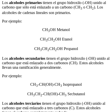
Los
alcoholes primarios
tienen el grupo hidroxilo (-OH) unido al
carbono que sólo está enlazado a un carbono (CH
o CH
). Los
3
2
alcoholes de cadenas lineales son primarios.
Por ejemplo:
CH
OH Metanol
3
CH
CH
OH Etanol
3
2
CH
CH
CH
OH Propanol
3
2
2
Los
alcoholes secundarios
tienen el grupo hidroxilo (-OH) unido al
carbono que está enlazado a dos carbonos (CH). Estos alcoholes
llevan una ramificación generalmente.
Por ejemplo:
CH
-CH(OH)-CH
Isopropanol
3
3
CH
CH
-CH(OH)-CH
Secbutanol
3
2
3
Los
alcoholes terciarios
tienen el grupo hidroxilo (-OH) unido al
carbono que está enlazado a tres carbonos (C). Estos alcoholes