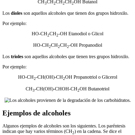
CH
CH
CH
CH
OH Butanol
3
2
2
2
Los
dioles
son aquellos alcoholes que tienen dos grupos hidroxilo.
Por ejemplo:
HO-CH
CH
-OH Etanodiol o Glicol
2
2
HO-CH
CH
CH
-OH Propanodiol
2
2
2
Los
trioles
son aquellos alcoholes que tienen tres grupos hidroxilo.
Por ejemplo:
HO-CH
-CH(OH)-CH
OH Propanotriol o Glicerol
2
2
CH
-CH(OH)-CHOH-CH
OH Butanotriol
3
2
Ejemplos de alcoholes
Algunos ejemplos de alcoholes son los siguientes. Los paréntesis
indican que hay varios términos (CH
) en la cadena. Se dice el
2