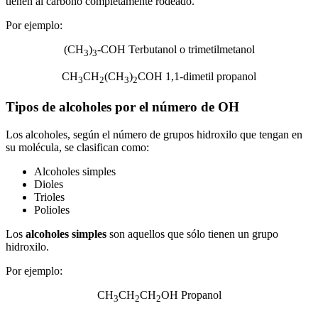
tienen al carbono completamente rodeado.
Por ejemplo:
(CH
)
-COH Terbutanol o trimetilmetanol
3
3
CH
CH
(CH
)
COH 1,1-dimetil propanol
3
2
3
2
Tipos de alcoholes por el número de OH
Los alcoholes, según el número de grupos hidroxilo que tengan en
su molécula, se clasifican como:
Alcoholes simples
Dioles
Trioles
Polioles
Los
alcoholes simples
son aquellos que sólo tienen un grupo
hidroxilo.
Por ejemplo:
CH
CH
CH
OH Propanol
3
2
2