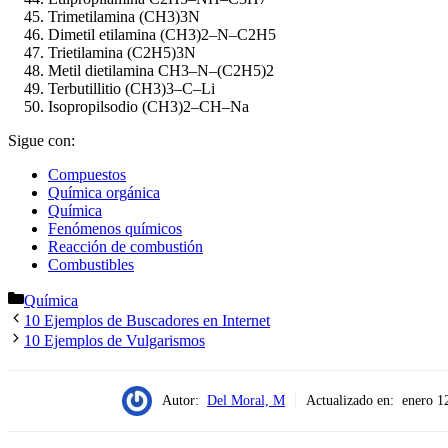
Trimetilamina (CH3)3N
Dimetil etilamina (CH3)2–N–C2H5
Trietilamina (C2H5)3N
Metil dietilamina CH3–N–(C2H5)2
Terbutillitio (CH3)3–C–Li
Isopropilsodio (CH3)2–CH–Na
Sigue con:
Compuestos
Química orgánica
Química
Fenómenos químicos
Reacción de combustión
Combustibles
Categorías
Química
10 Ejemplos de Buscadores en Internet
10 Ejemplos de Vulgarismos
Autor:
Del Moral, M
Actualizado en:
enero 1