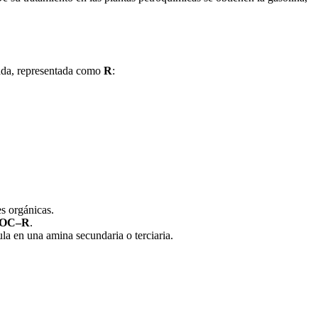
nada, representada como
R
:
es orgánicas.
OC–R
.
la en una amina secundaria o terciaria.