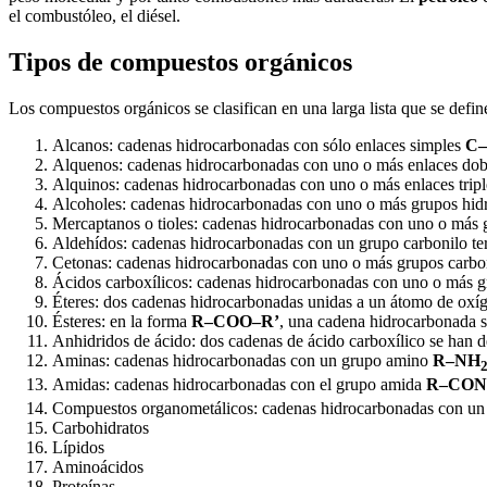
el combustóleo, el diésel.
Tipos de compuestos orgánicos
Los compuestos orgánicos se clasifican en una larga lista que se de
Alcanos: cadenas hidrocarbonadas con sólo enlaces simples
C
Alquenos: cadenas hidrocarbonadas con uno o más enlaces do
Alquinos: cadenas hidrocarbonadas con uno o más enlaces trip
Alcoholes: cadenas hidrocarbonadas con uno o más grupos hid
Mercaptanos o tioles: cadenas hidrocarbonadas con uno o más 
Aldehídos: cadenas hidrocarbonadas con un grupo carbonilo t
Cetonas: cadenas hidrocarbonadas con uno o más grupos carbo
Ácidos carboxílicos: cadenas hidrocarbonadas con uno o más 
Éteres: dos cadenas hidrocarbonadas unidas a un átomo de ox
Ésteres: en la forma
R–COO–R’
, una cadena hidrocarbonada su
Anhidridos de ácido: dos cadenas de ácido carboxílico se han 
Aminas: cadenas hidrocarbonadas con un grupo amino
R–NH
Amidas: cadenas hidrocarbonadas con el grupo amida
R–CO
Compuestos organometálicos: cadenas hidrocarbonadas con un
Carbohidratos
Lípidos
Aminoácidos
Proteínas