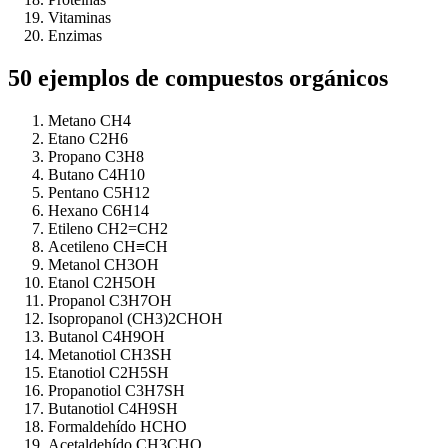
Vitaminas
Enzimas
50 ejemplos de compuestos orgánicos
Metano CH4
Etano C2H6
Propano C3H8
Butano C4H10
Pentano C5H12
Hexano C6H14
Etileno CH2=CH2
Acetileno CH≡CH
Metanol CH3OH
Etanol C2H5OH
Propanol C3H7OH
Isopropanol (CH3)2CHOH
Butanol C4H9OH
Metanotiol CH3SH
Etanotiol C2H5SH
Propanotiol C3H7SH
Butanotiol C4H9SH
Formaldehído HCHO
Acetaldehído CH3CHO