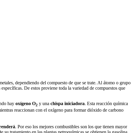
 metales, dependiendo del compuesto de que se trate. Al átomo o grupo
s
específicas. De estos proviene toda la variedad de compuestos que
uando hay
oxígeno O
y una
chispa iniciadora
. Esta reacción química
2
mientras reaccionan con el oxígeno para formar dióxido de carbono
prenderá
. Por eso los mejores combustibles son los que tienen mayor
e su tratamiento en las plantas petroquímicas se obtienen la gasolina,