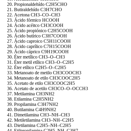
Propionaldehído C2H5CHO
Butiraldehído C3H7CHO
Acetona CH3–CO–CH3
Ácido fórmico HCOOH
Ácido acéitco CH3COOH
Ácido propiónico C2H5COOH
Ácido butírico C3H7COOH
Ácido caproico C5H11COOH
Ácido caprílico C7H15COOH
Ácido cáprico C9H19COOH
Éter metílico CH3–O–CH3
Éter metil etílico CH3–O–C2H5
Éter etílico C2H5–O–C2H5
Metanoato de metilo CH3COOCH3
Metanoato de etilo CH3COOC2H5
Acetato de etilo CH3COOC2H5
Acetato de acetilo CH3CO–O–OCCH3
Metilamina CH3NH2
Etilamina C2H5NH2
Propilamina C3H7NH2
Butilamina C4H9NH2
Dimetilamina CH3–NH–CH3
Metiletilamina CH3–NH–C2H5
Dietilamina C2H5–NH–C2H5
Etilpropilamina C2H5–NH–C3H7