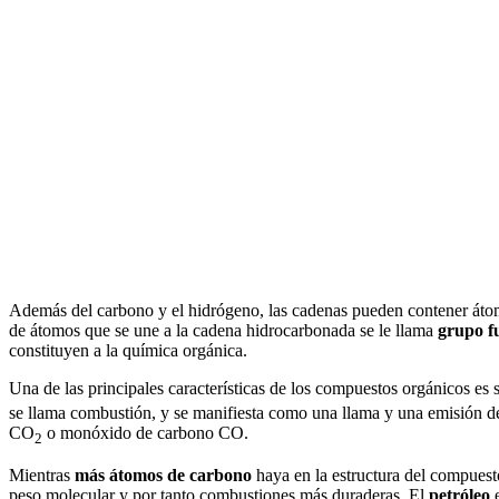
Además del carbono y el hidrógeno, las cadenas pueden contener átomo
de átomos que se une a la cadena hidrocarbonada se le llama
grupo f
constituyen a la química orgánica.
Una de las principales características de los compuestos orgánicos es
se llama combustión, y se manifiesta como una llama y una emisión d
CO
o monóxido de carbono CO.
2
Mientras
más átomos de carbono
haya en la estructura del compues
peso molecular y por tanto combustiones más duraderas. El
petróleo
e