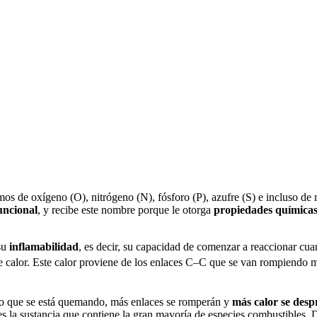
s de oxígeno (O), nitrógeno (N), fósforo (P), azufre (S) e incluso de
uncional
, y recibe este nombre porque le otorga
propiedades química
 su
inflamabilidad
, es decir, su capacidad de comenzar a reaccionar c
e calor. Este calor proviene de los enlaces C–C que se van rompiendo 
to que se está quemando, más enlaces se romperán y
más calor se des
s la sustancia que contiene la gran mayoría de especies combustibles. D