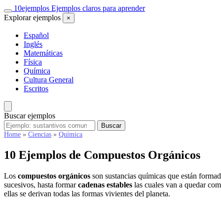
Saltar
10
ejemplos
Ejemplos claros para aprender
al
Explorar ejemplos
×
contenido
Español
Inglés
Matemáticas
Física
Química
Cultura General
Escritos
Buscar ejemplos
Buscar
Buscar
ejemplos
Home
»
Ciencias
»
Química
10 Ejemplos de Compuestos Orgánicos
Los
compuestos orgánicos
son sustancias químicas que están formad
sucesivos, hasta formar
cadenas estables
las cuales van a quedar com
ellas se derivan todas las formas vivientes del planeta.