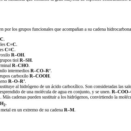
finen por los grupos funcionales que acompañan a su cadena hidrocarbo
–C
.
bles
C=C
.
les
C
≡C
.
roxilo
R–OH
.
grupos tiol
R–SH
.
erminal
R–CHO
.
nilo intermedios
R–CO–R’
.
grupos carboxilo
R–COOH
.
ígeno
R–O–R’
.
stituye al hidrógeno de un ácido carboxílico. Son consideradas las sal
desprendido de una molécula de agua en conjunto, y se unen.
R–COO–
. Más cadenas pueden sustituir a los hidrógenos, convirtiendo la molécu
2
NH
.
2
 metal en un extremo de su cadena
R–M
.