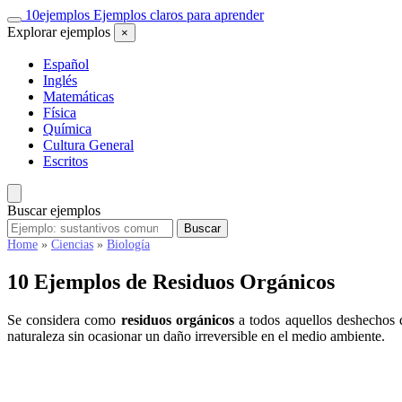
Saltar
10
ejemplos
Ejemplos claros para aprender
al
Explorar ejemplos
×
contenido
Español
Inglés
Matemáticas
Física
Química
Cultura General
Escritos
Buscar ejemplos
Buscar
Buscar
ejemplos
Home
»
Ciencias
»
Biología
10 Ejemplos de Residuos Orgánicos
Se considera como
residuos orgánicos
a todos aquellos deshechos q
naturaleza sin ocasionar un daño irreversible en el medio ambiente.