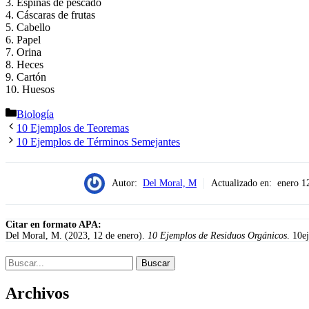
3. Espinas de pescado
4. Cáscaras de frutas
5. Cabello
6. Papel
7. Orina
8. Heces
9. Cartón
10. Huesos
Categorías
Biología
10 Ejemplos de Teoremas
10 Ejemplos de Términos Semejantes
Autor:
Del Moral, M
Actualizado en:
enero 1
Citar en formato APA:
Del Moral, M. (2023, 12 de enero).
10 Ejemplos de Residuos Orgánicos
. 10e
Buscar:
Archivos