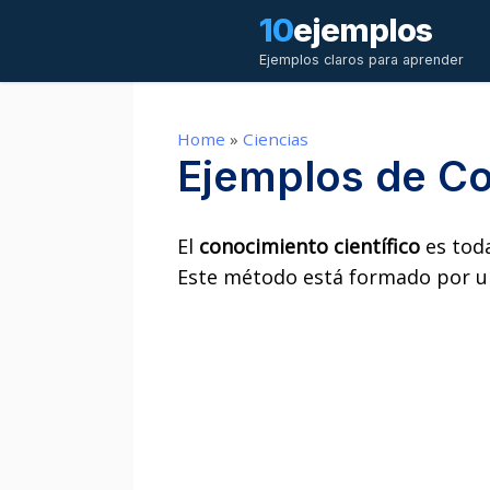
Saltar
10
ejemplos
al
Ejemplos claros para aprender
contenido
Home
»
Ciencias
Ejemplos de Co
El
conocimiento científico
es toda
Este método está formado por un