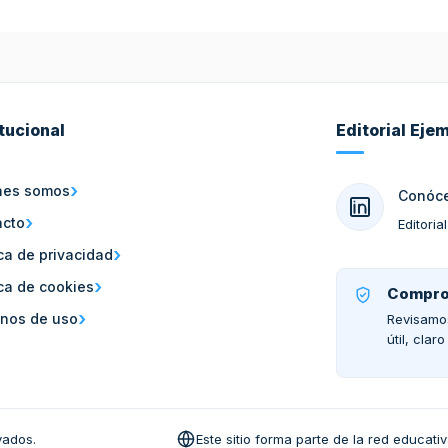
itucional
Editorial Eje
nes somos
Conóce
acto
Editori
ica de privacidad
ica de cookies
Comprom
nos de uso
Revisamos
útil, clar
vados.
Este sitio forma parte de la red educativ