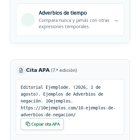
Adverbios de tiempo
→
Compara nunca y jamás con otras
expresiones temporales.
Información
Cita APA
(7.ª edición)
editorial
y
Editorial Ejemplode. (2026, 1 de
agosto). Ejemplos de Adverbios de
cita
negación. 10ejemplos.
https://10ejemplos.com/10-ejemplos-de-
adverbios-de-negacion/
Copiar cita APA