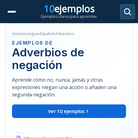
Saltar
10
ejemplos
al
Ejemplos claros para aprender
contenido
Home
»
Lengua
»
Español
»
Adverbios
EJEMPLOS DE
Adverbios de
negación
Aprende cómo no, nunca, jamás y otras
expresiones niegan una acción o añaden una
segunda negación.
Ver 10 ejemplos