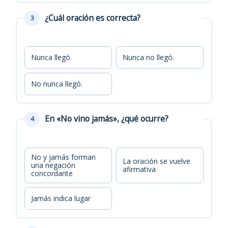
¿Cuál oración es correcta?
3
Nunca llegó.
Nunca no llegó.
No nunca llegó.
En «No vino jamás», ¿qué ocurre?
4
No y jamás forman
La oración se vuelve
una negación
afirmativa
concordante
Jamás indica lugar