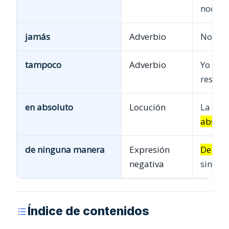
noche.
jamás
Adverbio
No ace
tampoco
Adverbio
Yo
tam
respue
en absoluto
Locución
La expl
absolu
de ninguna manera
Expresión
De nin
negativa
sin pe
Índice de contenidos