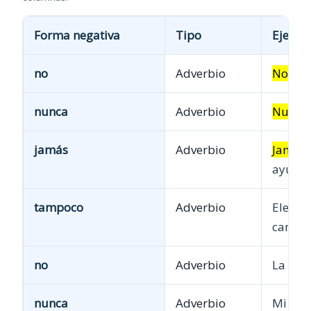
Forma negativa
Tipo
Ejempl
no
Adverbio
No
abri
nunca
Adverbio
Nunca
jamás
Adverbio
Jamás
ayuda.
tampoco
Adverbio
Elena
camino
no
Adverbio
La so
nunca
Adverbio
Mi ab