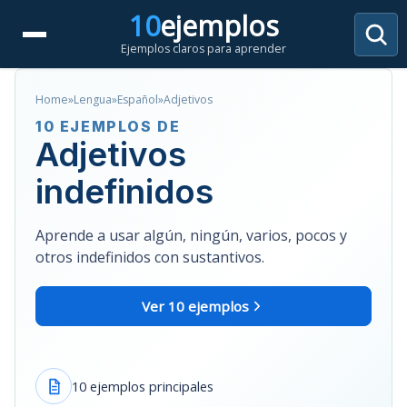
Saltar
10
ejemplos
al
Ejemplos claros para aprender
contenido
Home
»
Lengua
»
Español
»
Adjetivos
10 EJEMPLOS DE
Adjetivos
indefinidos
Aprende a usar algún, ningún, varios, pocos y
otros indefinidos con sustantivos.
Ver 10 ejemplos
10 ejemplos principales