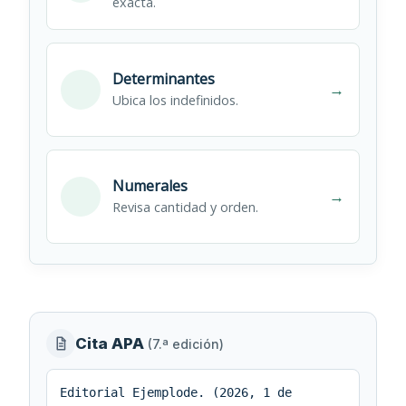
exacta.
Determinantes
→
Ubica los indefinidos.
Numerales
→
Revisa cantidad y orden.
Información
Cita APA
(7.ª edición)
editorial
y
Editorial Ejemplode. (2026, 1 de