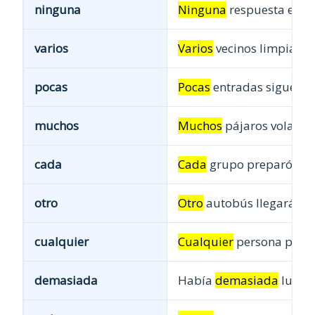
ninguna
Ninguna
respuesta esta
varios
Varios
vecinos limpiaron
pocas
Pocas
entradas siguen d
muchos
Muchos
pájaros volaron 
cada
Cada
grupo preparó una 
otro
Otro
autobús llegará pr
cualquier
Cualquier
persona puede
demasiada
Había
demasiada
luz en 