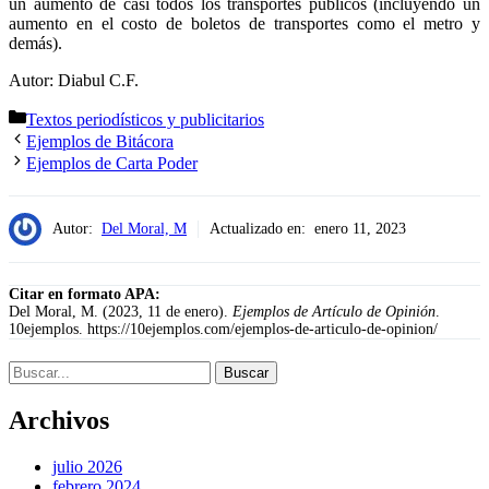
un aumento de casi todos los transportes públicos (incluyendo un
aumento en el costo de boletos de transportes como el metro y
demás).
Autor: Diabul C.F.
Categorías
Textos periodísticos y publicitarios
Ejemplos de Bitácora
Ejemplos de Carta Poder
Autor:
Del Moral, M
Actualizado en:
enero 11, 2023
Citar en formato APA:
Del Moral, M. (2023, 11 de enero).
Ejemplos de Artículo de Opinión
.
10ejemplos. https://10ejemplos.com/ejemplos-de-articulo-de-opinion/
Buscar:
Archivos
julio 2026
febrero 2024