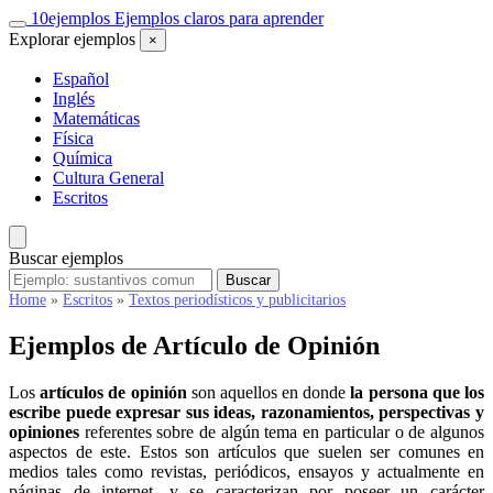
Saltar
10
ejemplos
Ejemplos claros para aprender
al
Explorar ejemplos
×
contenido
Español
Inglés
Matemáticas
Física
Química
Cultura General
Escritos
Buscar ejemplos
Buscar
Buscar
ejemplos
Home
»
Escritos
»
Textos periodísticos y publicitarios
Ejemplos de Artículo de Opinión
Los
artículos de opinión
son aquellos en donde
la persona que los
escribe puede expresar sus ideas, razonamientos, perspectivas y
opiniones
referentes sobre de algún tema en particular o de algunos
aspectos de este. Estos son artículos que suelen ser comunes en
medios tales como revistas, periódicos, ensayos y actualmente en
páginas de internet, y se caracterizan por poseer un carácter