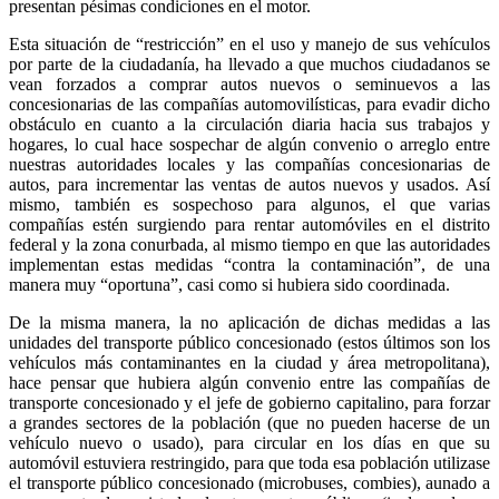
presentan pésimas condiciones en el motor.
Esta situación de “restricción” en el uso y manejo de sus vehículos
por parte de la ciudadanía, ha llevado a que muchos ciudadanos se
vean forzados a comprar autos nuevos o seminuevos a las
concesionarias de las compañías automovilísticas, para evadir dicho
obstáculo en cuanto a la circulación diaria hacia sus trabajos y
hogares, lo cual hace sospechar de algún convenio o arreglo entre
nuestras autoridades locales y las compañías concesionarias de
autos, para incrementar las ventas de autos nuevos y usados. Así
mismo, también es sospechoso para algunos, el que varias
compañías estén surgiendo para rentar automóviles en el distrito
federal y la zona conurbada, al mismo tiempo en que las autoridades
implementan estas medidas “contra la contaminación”, de una
manera muy “oportuna”, casi como si hubiera sido coordinada.
De la misma manera, la no aplicación de dichas medidas a las
unidades del transporte público concesionado (estos últimos son los
vehículos más contaminantes en la ciudad y área metropolitana),
hace pensar que hubiera algún convenio entre las compañías de
transporte concesionado y el jefe de gobierno capitalino, para forzar
a grandes sectores de la población (que no pueden hacerse de un
vehículo nuevo o usado), para circular en los días en que su
automóvil estuviera restringido, para que toda esa población utilizase
el transporte público concesionado (microbuses, combies), aunado a