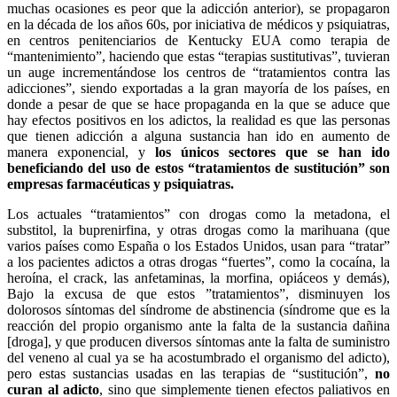
muchas ocasiones es peor que la adicción anterior), se propagaron
en la década de los años 60s, por iniciativa de médicos y psiquiatras,
en centros penitenciarios de Kentucky EUA como terapia de
“mantenimiento”, haciendo que estas “terapias sustitutivas”, tuvieran
un auge incrementándose los centros de “tratamientos contra las
adicciones”, siendo exportadas a la gran mayoría de los países, en
donde a pesar de que se hace propaganda en la que se aduce que
hay efectos positivos en los adictos, la realidad es que las personas
que tienen adicción a alguna sustancia han ido en aumento de
manera exponencial, y
los únicos sectores que se han ido
beneficiando del uso de estos “tratamientos de sustitución” son
empresas farmacéuticas y psiquiatras.
Los actuales “tratamientos” con drogas como la metadona, el
substitol, la buprenirfina, y otras drogas como la marihuana (que
varios países como España o los Estados Unidos, usan para “tratar”
a los pacientes adictos a otras drogas “fuertes”, como la cocaína, la
heroína, el crack, las anfetaminas, la morfina, opiáceos y demás),
Bajo la excusa de que estos ”tratamientos”, disminuyen los
dolorosos síntomas del síndrome de abstinencia (síndrome que es la
reacción del propio organismo ante la falta de la sustancia dañina
[droga], y que producen diversos síntomas ante la falta de suministro
del veneno al cual ya se ha acostumbrado el organismo del adicto),
pero estas sustancias usadas en las terapias de “sustitución”,
no
curan al adicto
, sino que simplemente tienen efectos paliativos en