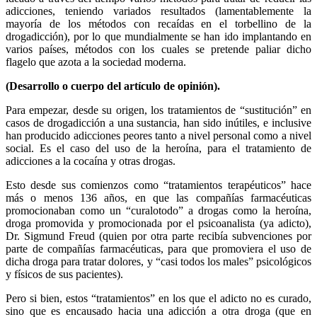
adicciones, teniendo variados resultados (lamentablemente la
mayoría de los métodos con recaídas en el torbellino de la
drogadicción), por lo que mundialmente se han ido implantando en
varios países, métodos con los cuales se pretende paliar dicho
flagelo que azota a la sociedad moderna.
(Desarrollo o cuerpo del artículo de opinión).
Para empezar, desde su origen, los tratamientos de “sustitución” en
casos de drogadicción a una sustancia, han sido inútiles, e inclusive
han producido adicciones peores tanto a nivel personal como a nivel
social. Es el caso del uso de la heroína, para el tratamiento de
adicciones a la cocaína y otras drogas.
Esto desde sus comienzos como “tratamientos terapéuticos” hace
más o menos 136 años, en que las compañías farmacéuticas
promocionaban como un “curalotodo” a drogas como la heroína,
droga promovida y promocionada por el psicoanalista (ya adicto),
Dr. Sigmund Freud (quien por otra parte recibía subvenciones por
parte de compañías farmacéuticas, para que promoviera el uso de
dicha droga para tratar dolores, y “casi todos los males” psicológicos
y físicos de sus pacientes).
Pero si bien, estos “tratamientos” en los que el adicto no es curado,
sino que es encausado hacia una adicción a otra droga (que en