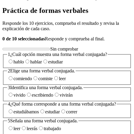
Práctica de formas verbales
Responde los 10 ejercicios, comprueba el resultado y revisa la
explicación de cada caso.
0 de 10 seleccionadas
Responde y comprueba al final.
Sin comprobar
1
¿Cuál opción muestra una forma verbal conjugada?
hablo
hablar
estudiar
2
Elige una forma verbal conjugada.
comiendo
comiste
leer
3
Identifica una forma verbal conjugada.
vivido
escribiendo
vivirán
4
¿Qué forma corresponde a una forma verbal conjugada?
estudiábamos
estudiar
correr
5
Señala una forma verbal conjugada.
leer
leerás
trabajado