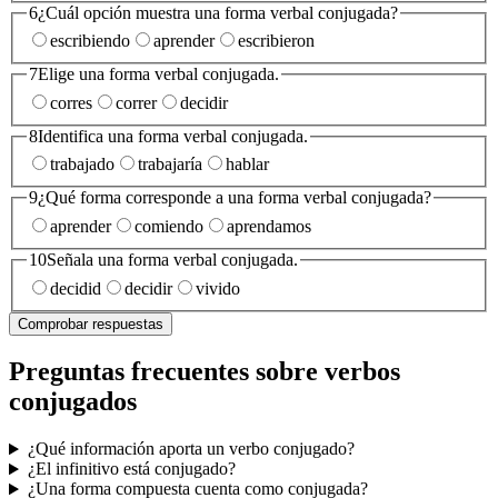
6
¿Cuál opción muestra una forma verbal conjugada?
escribiendo
aprender
escribieron
7
Elige una forma verbal conjugada.
corres
correr
decidir
8
Identifica una forma verbal conjugada.
trabajado
trabajaría
hablar
9
¿Qué forma corresponde a una forma verbal conjugada?
aprender
comiendo
aprendamos
10
Señala una forma verbal conjugada.
decidid
decidir
vivido
Comprobar respuestas
Preguntas frecuentes sobre verbos
conjugados
¿Qué información aporta un verbo conjugado?
¿El infinitivo está conjugado?
¿Una forma compuesta cuenta como conjugada?