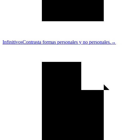
Infinitivos
Contrasta formas personales y no personales.
→
Información
editorial
y
cita