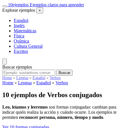
Saltar
10
ejemplos
Ejemplos claros para aprender
al
Explorar ejemplos
×
contenido
Español
Inglés
Matemáticas
Física
Química
Cultura General
Escritos
Buscar ejemplos
Buscar
Buscar
ejemplos
Home
»
Lengua
»
Español
»
Verbos
Home
»
Lengua
»
Español
»
Verbos
10 ejemplos de
Verbos conjugados
Leo, leíamos y leeremos
son formas conjugadas: cambian para
indicar quién realiza la acción y cuándo ocurre. Los ejemplos te
permiten
reconocer persona, número, tiempo y modo
.
Ver 10 formas conjugadas