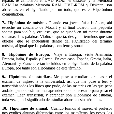
reparar, le cambiaron el DVD ROM, el diskette, y la Memoria
RAM.Las palabras Memoria RAM, DVD-ROM y Diskette, son
abarcadas en el significado por un todo, que es el Hiperónimo
computadora.
7.- Hipónimo de música.-
Cuando era joven, fui a la ópera, ahí
escuché un concierto de Mozart y al final tocaron una pequeña
sonata para violín y orquesta, que se quedó en mi mente durante
semanas. Las palabras Violín, orquesta, designan términos que son
objetos, que se encuentran dentro del significado del término
música, al igual que las palabras, concierto y sonata.
8.- Hipónimo de Europa.-
Viajé a Europa, visité Alemania,
Francia, Italia, España y Grecia. En este caso, España, Grecia, Italia,
Alemania y Francia, están incluidos en el significado de la palabra
Europa, por tanto son Hipónimos de este término.
9.- Hipónimos de estudiar.-
Me puse a estudiar para pasar el
examen de ingreso a la universidad, así que me puse a leer y
transcribir todos los libros que pude, de las materias en las que peor
andaba, para de esta manera aprender todo lo necesario para pasar el
examen. Leer, transcribir, y aprender, son Hipónimos de estudiar,
toda vez que el significado de estudiar abarca a estos términos.
10.- Hipónimos de animal.-
Cuando fuimos al museo, el profesor
nos explicó algunas diferencias entre los mamíferos, los peses, los