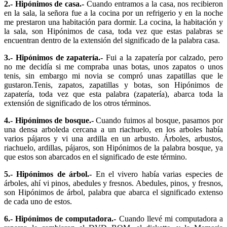
2.- Hipónimos de casa.-
Cuando entramos a la casa, nos recibieron
en la sala, la señora fue a la cocina por un refrigerio y en la noche
me prestaron una habitación para dormir. La cocina, la habitación y
la sala, son Hipónimos de casa, toda vez que estas palabras se
encuentran dentro de la extensión del significado de la palabra casa.
3.- Hipónimos de zapatería.-
Fui a la zapatería por calzado, pero
no me decidía si me compraba unas botas, unos zapatos o unos
tenis, sin embargo mi novia se compró unas zapatillas que le
gustaron.Tenis, zapatos, zapatillas y botas, son Hipónimos de
zapatería, toda vez que esta palabra (zapatería), abarca toda la
extensión de significado de los otros términos.
4.- Hipónimos de bosque.-
Cuando fuimos al bosque, pasamos por
una densa arboleda cercana a un riachuelo, en los arboles había
varios pájaros y vi una ardilla en un arbusto. Árboles, arbustos,
riachuelo, ardillas, pájaros, son Hipónimos de la palabra bosque, ya
que estos son abarcados en el significado de este término.
5.- Hipónimos de árbol.-
En el vivero había varias especies de
árboles, ahí vi pinos, abedules y fresnos. Abedules, pinos, y fresnos,
son Hipónimos de árbol, palabra que abarca el significado extenso
de cada uno de estos.
6.- Hipónimos de computadora.-
Cuando llevé mi computadora a