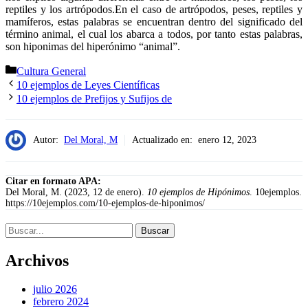
reptiles y los artrópodos.En el caso de artrópodos, peses, reptiles y
mamíferos, estas palabras se encuentran dentro del significado del
término animal, el cual los abarca a todos, por tanto estas palabras,
son hiponimas del hiperónimo “animal”.
Categorías
Cultura General
10 ejemplos de Leyes Científicas
10 ejemplos de Prefijos y Sufijos de
Autor:
Del Moral, M
Actualizado en:
enero 12, 2023
Citar en formato APA:
Del Moral, M. (2023, 12 de enero).
10 ejemplos de Hipónimos
. 10ejemplos.
https://10ejemplos.com/10-ejemplos-de-hiponimos/
Buscar:
Archivos
julio 2026
febrero 2024