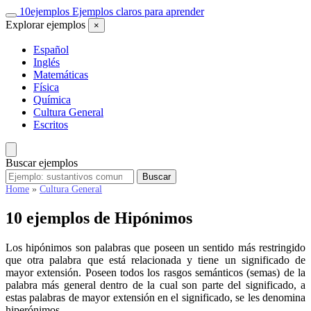
Saltar
10
ejemplos
Ejemplos claros para aprender
al
Explorar ejemplos
×
contenido
Español
Inglés
Matemáticas
Física
Química
Cultura General
Escritos
Buscar ejemplos
Buscar
Buscar
ejemplos
Home
»
Cultura General
10 ejemplos de Hipónimos
Los hipónimos son palabras que poseen un sentido más restringido
que otra palabra que está relacionada y tiene un significado de
mayor extensión. Poseen todos los rasgos semánticos (semas) de la
palabra más general dentro de la cual son parte del significado, a
estas palabras de mayor extensión en el significado, se les denomina
hiperónimos.