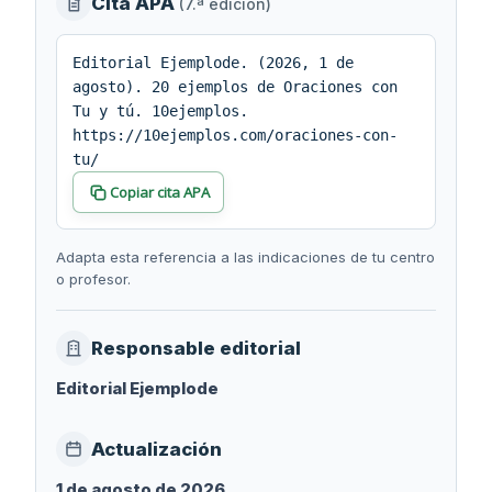
Información
Cita APA
(7.ª edición)
editorial
y
Editorial Ejemplode. (2026, 1 de
agosto). 20 ejemplos de Oraciones con
cita
Tu y tú. 10ejemplos.
https://10ejemplos.com/oraciones-con-
tu/
Copiar cita APA
Adapta esta referencia a las indicaciones de tu centro
o profesor.
Responsable editorial
Editorial Ejemplode
Actualización
1 de agosto de 2026