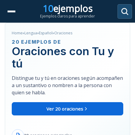
Saltar
10
ejemplos
al
Ejemplos claros para aprender
contenido
Home
»
Lengua
»
Español
»
Oraciones
20 EJEMPLOS DE
Oraciones con Tu y
tú
Distingue tu y tú en oraciones según acompañen
a un sustantivo o nombren a la persona con
quien se habla.
Ver 20 oraciones