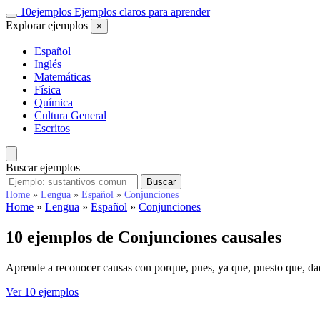
Saltar
10
ejemplos
Ejemplos claros para aprender
al
Explorar ejemplos
×
contenido
Español
Inglés
Matemáticas
Física
Química
Cultura General
Escritos
Buscar ejemplos
Buscar
Buscar
ejemplos
Home
»
Lengua
»
Español
»
Conjunciones
Home
»
Lengua
»
Español
»
Conjunciones
10 ejemplos de
Conjunciones causales
Aprende a reconocer causas con porque, pues, ya que, puesto que, d
Ver 10 ejemplos