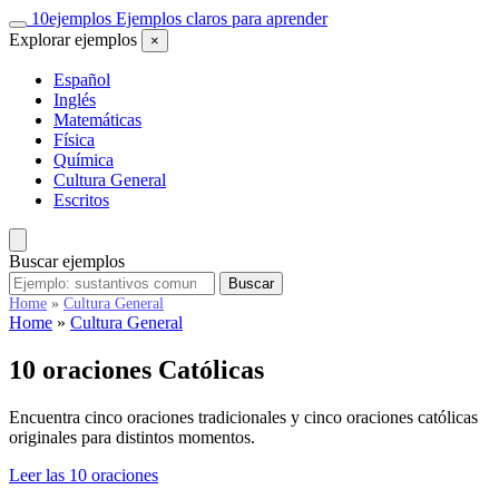
Saltar
10
ejemplos
Ejemplos claros para aprender
al
Explorar ejemplos
×
contenido
Español
Inglés
Matemáticas
Física
Química
Cultura General
Escritos
Buscar ejemplos
Buscar
Buscar
ejemplos
Home
»
Cultura General
Home
»
Cultura General
10 oraciones
Católicas
Encuentra cinco oraciones tradicionales y cinco oraciones católicas
originales para distintos momentos.
Leer las 10 oraciones