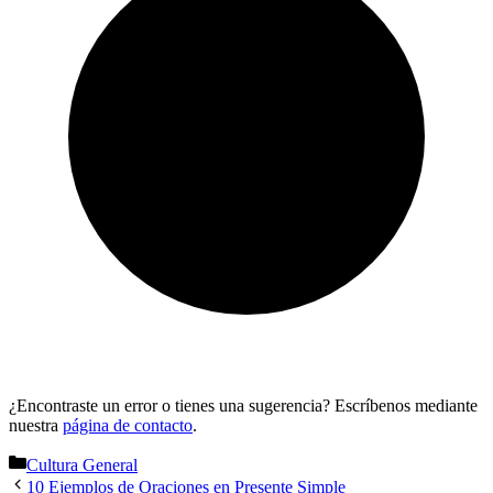
¿Encontraste un error o tienes una sugerencia? Escríbenos mediante
nuestra
página de contacto
.
Categorías
Cultura General
10 Ejemplos de Oraciones en Presente Simple